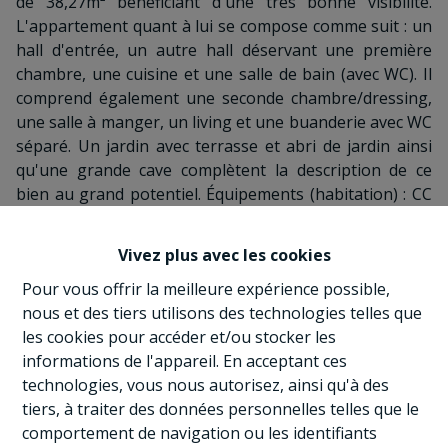
de 38,27m² bénéficiant d'une très bonne visibilité.
L'appartement quant à lui se compose comme suit : un
hall d'entrée, un autre hall déservant une première
chambre, une cuisine et une salle de bain (avec WC). Il
comprend également une seconde chambre/dressing,
une salle à manger, un living et une buanderie avec WC
séparé. Un jardin avec terrasse et abri de jardin ainsi
qu'une grande cave complètent la description de ce
bien au grand potentiel. Équipements (habitation) : CC
gaz + PAC + poêle à pellets, châssis ALU DV,
installation électrique récente, PEB B. Équipements
Vivez plus avec les cookies
(commerce) : Compteur électrique, compteur gaz
Pour vous offrir la meilleure expérience possible,
(condamné), châssis bois SV, sonnette et boite aux
nous et des tiers utilisons des technologies telles que
lettres. À visiter sans tarder ! Faire offre à partir de
les cookies pour accéder et/ou stocker les
235.000€ sous réserve d'acceptation du propriétaire.
informations de l'appareil. En acceptant ces
technologies, vous nous autorisez, ainsi qu'à des
tiers, à traiter des données personnelles telles que le
COMPOSITION:
comportement de navigation ou les identifiants
Rez-de-chaussée commercial
: 38,27m²