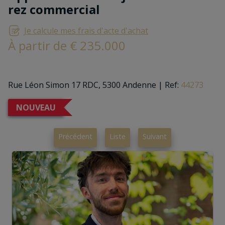
rez commercial
Je calcule mes frais d'acte d'achat
À partir de € 235.000
Rue Léon Simon 17 RDC, 5300 Andenne
|
Ref:
44273
NOUVEAU
Précédent
Liste
Suivant