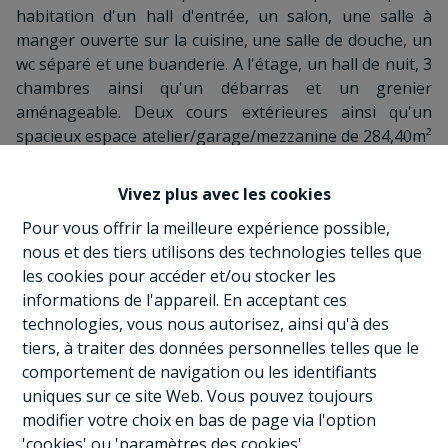
habitation d'un hall d'entrée, un salon, une salle à
manger ouverte sur la cuisine, une salle de douche, un
wc séparé et une buanderie. A l'étage, un hall de nuit, 3
chambres ainsi qu'un débarras et un grenier
aménageable. Deux cours extérieures ainsi qu'un
spacieux espace atelier/garage/mezzanine de 284,40m²
terminent sa description ! Cette propriété est sans
aucun doute un bien idéal offrant de nombreuses
Vivez plus avec les cookies
possibilités d'aménagement alliant tranquillité et
Pour vous offrir la meilleure expérience possible,
facilités. A VISITER sans tarder !! Prix: 195.000€ sous
nous et des tiers utilisons des technologies telles que
réserve d'acceptation du propriétaire.
les cookies pour accéder et/ou stocker les
informations de l'appareil. En acceptant ces
technologies, vous nous autorisez, ainsi qu'à des
COMPOSITION:
tiers, à traiter des données personnelles telles que le
RDC:
comportement de navigation ou les identifiants
Hall d'entrée (4,13m²); Séjour (18,40m²); Cuisine/Salle à
uniques sur ce site Web. Vous pouvez toujours
manger (25,33m²);
modifier votre choix en bas de page via l'option
SDD (4,82m²); WC séparé (1m²); Buanderie (4,88m²)
'cookies' ou 'paramètres des cookies'.