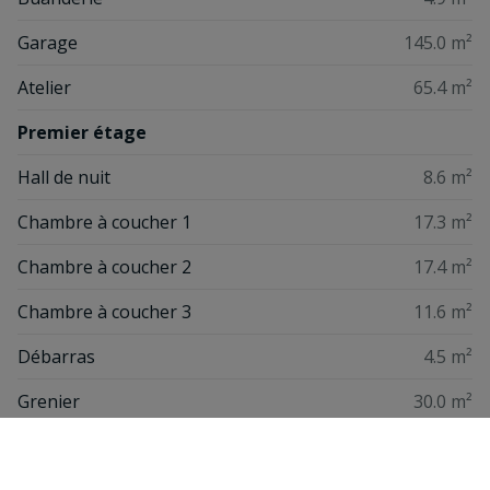
Garage
145.0 m²
Atelier
65.4 m²
Premier étage
Hall de nuit
8.6 m²
Chambre à coucher 1
17.3 m²
Chambre à coucher 2
17.4 m²
Chambre à coucher 3
11.6 m²
Débarras
4.5 m²
Grenier
30.0 m²
Mezzanine
74.0 m²