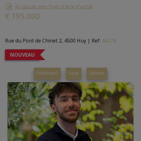
Je calcule mes frais d'acte d'achat
€ 195.000
Rue du Pont de Chinet 2, 4500 Huy
|
Ref:
44274
NOUVEAU
Précédent
Liste
Suivant