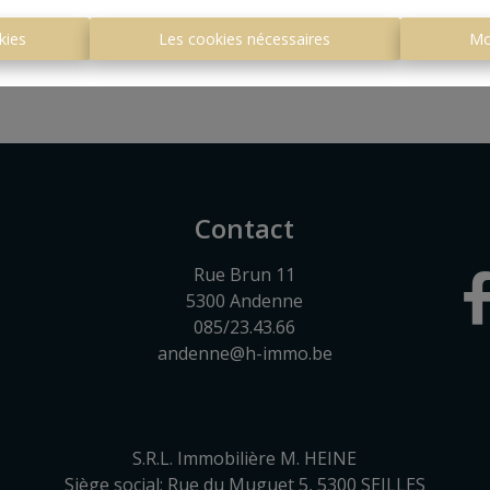
kies
Les cookies nécessaires
Mo
Contact
Rue Brun 11
5300 Andenne
085/23.43.66
andenne@h-immo.be
S.R.L. Immobilière M. HEINE
Siège social: Rue du Muguet 5, 5300 SEILLES