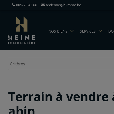
085/23.43.66
andenne@h-immo.be
NOS BIENS
SERVICES
DO
Terrain à vendre 
ahin