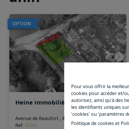
OPTION
Pour vous offrir la meilleu
cookies pour accéder et/ou
autorisez, ainsi qu'à des 
Heine immobilière : Terrain à bâtir
les identifiants uniques su
'cookies' ou 'paramètres d
Avenue de Beaufort , 4500 Ben-Ahin
|
Politique de cookies
et
Poli
Ref
: 
43806